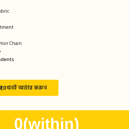
bric
rtment
ylon Chain
e
udents
এখনই অর্ডার করুন
0
(within)